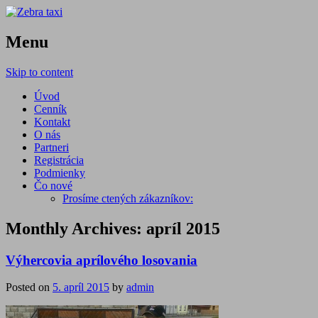
Menu
Skip to content
Úvod
Cenník
Kontakt
O nás
Partneri
Registrácia
Podmienky
Čo nové
Prosíme ctených zákazníkov:
Monthly Archives:
apríl 2015
Výhercovia aprílového losovania
Posted on
5. apríl 2015
by
admin